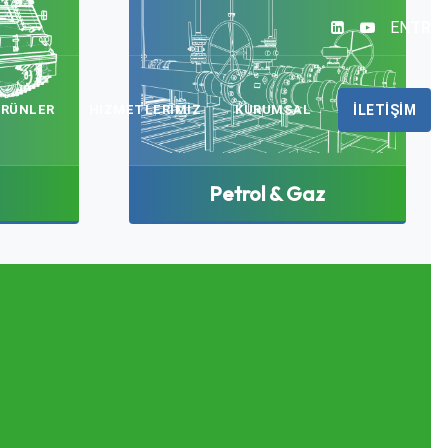
EN
TR
ÜRÜNLER
HIZMETLERIMIZ
KURUMSAL
İLETIŞIM
Petrol & Gaz