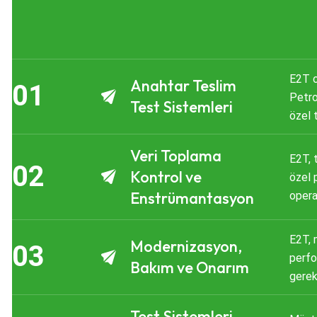
E2T o
Anahtar Teslim
Petro
Test Sistemleri
özel 
siste
sunuy
Veri Toplama
E2T, 
GE ve
Kontrol ve
özel 
optim
Enstrümantasyon
opera
serti
sensö
döngü
belir
E2T, 
Modernizasyon,
sektö
Havac
perfo
olduğ
Bakım ve Onarım
sektör
gerek
tekni
enstr
moder
ihtiy
süreç
Havac
Test Sistemleri