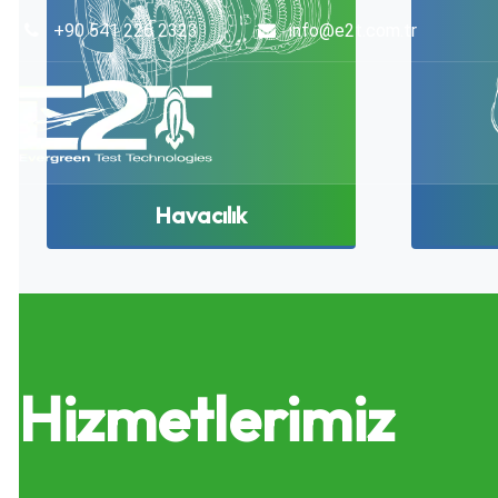
+90 541 226 2323
info@e2t.com.tr
Havacılık
Hizmetlerimiz