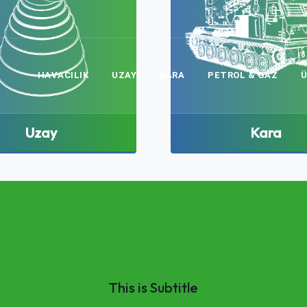
HAVACILIK
UZAY
KARA
PETROL & GAZ
Uzay
Kara
This is Subtitle